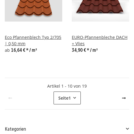
Eco Pfannenblech Typ 2/705
EURO-Pfannenbleche DACH
| 0,50 mm
+ Vlies
ab
16,64 €
*
/ m²
34,90 €
*
/ m²
Artikel 1 - 10 von 19
Seite
1
Kategorien