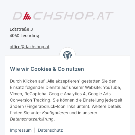
Edtstraße 3
4060 Leonding
office@dachshop.at
BEQUEM BEZAHLEN
Wie wir Cookies & Co nutzen
Durch Klicken auf „Alle akzeptieren“ gestatten Sie den
Einsatz folgender Dienste auf unserer Website: YouTube,
Vimeo, ReCaptcha, Google Analytics 4, Google Ads
Informationen
Conversion Tracking. Sie können die Einstellung jederzeit
ändern (Fingerabdruck-Icon links unten). Weitere Details
finden Sie unter
Konfigurieren
und in unserer
Sie haben Fragen zu
Datenschutzerklärung
.
unseren Produkten?
Impressum
|
Datenschutz
+43 732 67 37 27