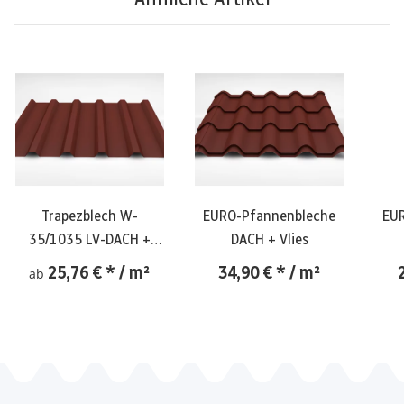
Trapezblech W-
EURO-Pfannenbleche
EU
35/1035 LV-DACH +
DACH + Vlies
Vlies
25,76 €
*
/ m²
34,90 €
*
/ m²
ab