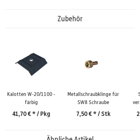
Zubehör
Kalotten W-20/1100 -
Metallschraubklinge für
färbig
SW8 Schraube
ver
41,70 €
*
/ Pkg
7,50 €
*
/ Stk
2
Ähnliche Artikel