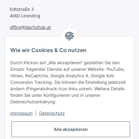
Edtstraße 3
4060 Leonding
office@dachshop.at
BEQUEM BEZAHLEN
Wie wir Cookies & Co nutzen
Durch Klicken auf „Alle akzeptieren“ gestatten Sie den
Einsatz folgender Dienste auf unserer Website: YouTube,
Vimeo, ReCaptcha, Google Analytics 4, Google Ads
Informationen
Conversion Tracking. Sie können die Einstellung jederzeit
ändern (Fingerabdruck-Icon links unten). Weitere Details
finden Sie unter
Konfigurieren
und in unserer
Sie haben Fragen zu
Datenschutzerklärung
.
unseren Produkten?
Impressum
|
Datenschutz
+43 732 67 37 27
Alle akzeptieren