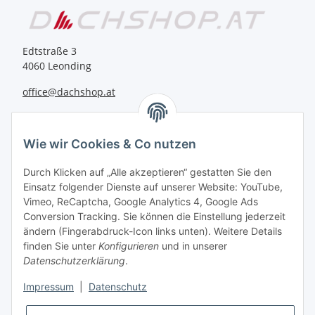
Edtstraße 3
4060 Leonding
office@dachshop.at
BEQUEM BEZAHLEN
Wie wir Cookies & Co nutzen
Durch Klicken auf „Alle akzeptieren“ gestatten Sie den
Einsatz folgender Dienste auf unserer Website: YouTube,
Vimeo, ReCaptcha, Google Analytics 4, Google Ads
Informationen
Conversion Tracking. Sie können die Einstellung jederzeit
ändern (Fingerabdruck-Icon links unten). Weitere Details
finden Sie unter
Konfigurieren
und in unserer
Sie haben Fragen zu
Datenschutzerklärung
.
unseren Produkten?
Impressum
|
Datenschutz
+43 732 67 37 27