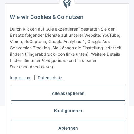
BEQUEM BEZAHLEN
Wie wir Cookies & Co nutzen
Durch Klicken auf „Alle akzeptieren“ gestatten Sie den
Einsatz folgender Dienste auf unserer Website: YouTube,
Vimeo, ReCaptcha, Google Analytics 4, Google Ads
Informationen
Conversion Tracking. Sie können die Einstellung jederzeit
ändern (Fingerabdruck-Icon links unten). Weitere Details
finden Sie unter
Konfigurieren
und in unserer
Sie haben Fragen zu
Datenschutzerklärung
.
unseren Produkten?
Impressum
|
Datenschutz
+43 732 67 37 27
Alle akzeptieren
Konfigurieren
* Alle Preise inkl. gesetzlicher USt., zzgl.
Versand
Datenschutz
AGB
Sitemap
Impressum
Ablehnen
Widerrufsrecht