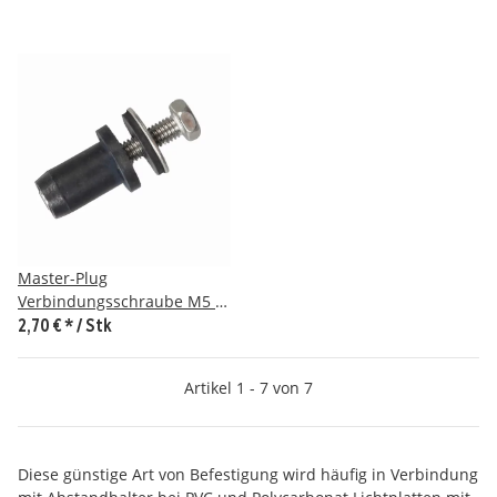
Master-Plug
Verbindungsschraube M5 x
9,5 mm / 22 mm
2,70 €
*
/ Stk
Artikel 1 - 7 von 7
Diese günstige Art von Befestigung wird häufig in Verbindung