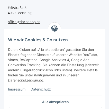
Edtstraße 3
4060 Leonding
office@dachshop.at
BEQUEM BEZAHLEN
Wie wir Cookies & Co nutzen
Durch Klicken auf „Alle akzeptieren“ gestatten Sie den
Einsatz folgender Dienste auf unserer Website: YouTube,
Vimeo, ReCaptcha, Google Analytics 4, Google Ads
Informationen
Conversion Tracking. Sie können die Einstellung jederzeit
ändern (Fingerabdruck-Icon links unten). Weitere Details
finden Sie unter
Konfigurieren
und in unserer
Sie haben Fragen zu
Datenschutzerklärung
.
unseren Produkten?
Impressum
|
Datenschutz
+43 732 67 37 27
Alle akzeptieren