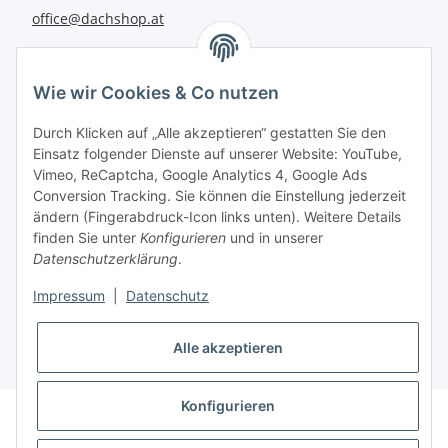
office@dachshop.at
BEQUEM BEZAHLEN
Wie wir Cookies & Co nutzen
Durch Klicken auf „Alle akzeptieren“ gestatten Sie den
Einsatz folgender Dienste auf unserer Website: YouTube,
Vimeo, ReCaptcha, Google Analytics 4, Google Ads
Informationen
Conversion Tracking. Sie können die Einstellung jederzeit
ändern (Fingerabdruck-Icon links unten). Weitere Details
finden Sie unter
Konfigurieren
und in unserer
Sie haben Fragen zu
Datenschutzerklärung
.
unseren Produkten?
Impressum
|
Datenschutz
+43 732 67 37 27
Alle akzeptieren
Konfigurieren
* Alle Preise inkl. gesetzlicher USt., zzgl.
Versand