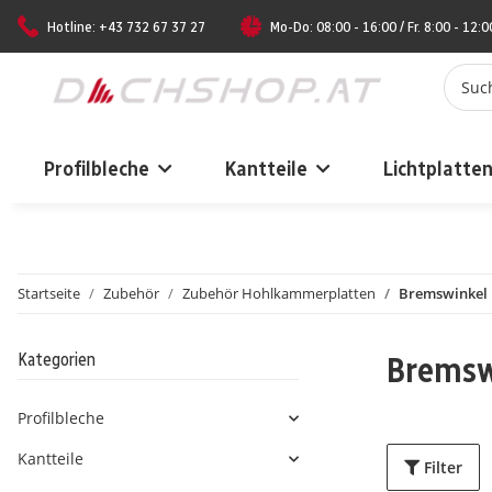
Hotline: +43 732 67 37 27
Mo-Do: 08:00 - 16:00 / Fr. 8:00 - 12:0
Profilbleche
Kantteile
Lichtplatte
Startseite
Zubehör
Zubehör Hohlkammerplatten
Bremswinkel
Kategorien
Bremsw
Profilbleche
Kantteile
Filter