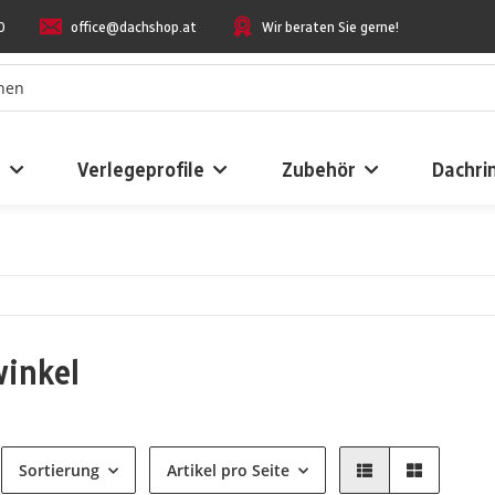
0
office@dachshop.at
Wir beraten Sie gerne!
n
Verlegeprofile
Zubehör
Dachri
inkel
Sortierung
Artikel pro Seite