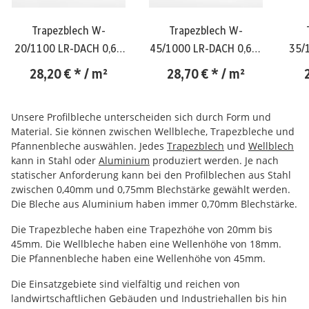
Trapezblech W-
Trapezblech W-
20/1100 LR-DACH 0,63
45/1000 LR-DACH 0,63-
35/
mm-RAL 7016 /
RAL 7016 /
28,20 €
*
/ m²
28,70 €
*
/ m²
anthrazitgrau
anthrazitgrau
Unsere Profilbleche unterscheiden sich durch Form und
Material. Sie können zwischen Wellbleche, Trapezbleche und
Pfannenbleche auswählen. Jedes
Trapezblech
und
Wellblech
kann in Stahl oder
Aluminium
produziert werden. Je nach
statischer Anforderung kann bei den Profilblechen aus Stahl
zwischen 0,40mm und 0,75mm Blechstärke gewählt werden.
Die Bleche aus Aluminium haben immer 0,70mm Blechstärke.
Die Trapezbleche haben eine Trapezhöhe von 20mm bis
45mm. Die Wellbleche haben eine Wellenhöhe von 18mm.
Die Pfannenbleche haben eine Wellenhöhe von 45mm.
Die Einsatzgebiete sind vielfältig und reichen von
landwirtschaftlichen Gebäuden und Industriehallen bis hin