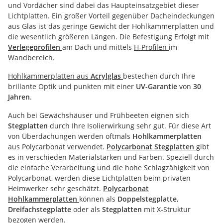
und Vordächer sind dabei das Haupteinsatzgebiet dieser
Lichtplatten. Ein großer Vorteil gegenüber Dacheindeckungen
aus Glas ist das geringe Gewicht der Hohlkammerplatten und
die wesentlich größeren Längen. Die Befestigung Erfolgt mit
Verlegeprofilen
am Dach und mittels
H-Profilen
im
Wandbereich.
Hohlkammerplatten aus
Acrylglas
bestechen durch Ihre
brillante Optik und punkten mit einer
UV-Garantie
von
30
Jahren
.
Auch bei Gewächshäuser und Frühbeeten eignen sich
Stegplatten
durch Ihre Isolierwirkung sehr gut. Für diese Art
von Überdachungen werden oftmals
Hohlkammerplatten
aus Polycarbonat verwendet.
Polycarbonat Stegplatten
gibt
es in verschieden Materialstärken und Farben. Speziell durch
die einfache Verarbeitung und die hohe Schlagzähigkeit von
Polycarbonat, werden diese Lichtplatten beim privaten
Heimwerker sehr geschätzt.
Polycarbonat
Hohlkammerplatten
können als
Doppelstegplatte
,
Dreifachstegplatte
oder als
Stegplatten
mit X-Struktur
bezogen werden.