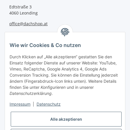
Edtstraße 3
4060 Leonding
office@dachshop.at
BEQUEM BEZAHLEN
Wie wir Cookies & Co nutzen
Durch Klicken auf „Alle akzeptieren“ gestatten Sie den
Einsatz folgender Dienste auf unserer Website: YouTube,
Vimeo, ReCaptcha, Google Analytics 4, Google Ads
Informationen
Conversion Tracking. Sie können die Einstellung jederzeit
ändern (Fingerabdruck-Icon links unten). Weitere Details
finden Sie unter
Konfigurieren
und in unserer
Sie haben Fragen zu
Datenschutzerklärung
.
unseren Produkten?
Impressum
|
Datenschutz
+43 732 67 37 27
Alle akzeptieren