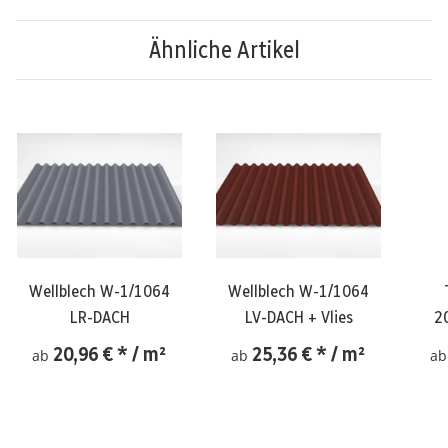
Ähnliche Artikel
Wellblech W-1/1064
Wellblech W-1/1064
LR-DACH
LV-DACH + Vlies
2
20,96 €
*
/ m²
25,36 €
*
/ m²
ab
ab
a