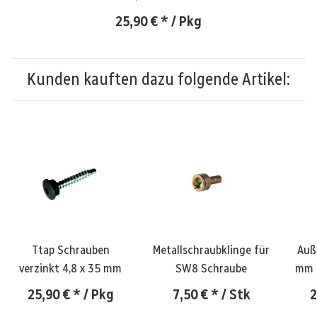
25,90 €
*
/ Pkg
Kunden kauften dazu folgende Artikel:
Ttap Schrauben
Metallschraubklinge für
Auß
verzinkt 4,8 x 35 mm
SW8 Schraube
mm 
25,90 €
*
/ Pkg
7,50 €
*
/ Stk
2