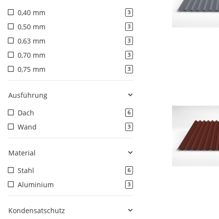
0,40 mm
3
0,50 mm
3
0,63 mm
3
0,70 mm
3
0,75 mm
3
Ausführung
Dach
6
Wand
3
Material
Stahl
6
Aluminium
3
Kondensatschutz