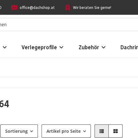
0
office@dachshop.at
Wir beraten Sie gerne!
n
Verlegeprofile
Zubehör
Dachri
64
Sortierung
Artikel pro Seite