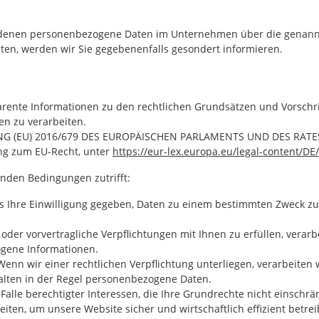
in denen personenbezogene Daten im Unternehmen über die genannte
ten, werden wir Sie gegebenenfalls gesondert informieren.
arente Informationen zu den rechtlichen Grundsätzen und Vorschri
n zu verarbeiten.
NUNG (EU) 2016/679 DES EUROPÄISCHEN PARLAMENTS UND DES RATES 
ang zum EU-Recht, unter
https://eur-lex.europa.eu/legal-content/D
enden Bedingungen zutrifft:
uns Ihre Einwilligung gegeben, Daten zu einem bestimmten Zweck zu
g oder vorvertragliche Verpflichtungen mit Ihnen zu erfüllen, vera
ogene Informationen.
 Wenn wir einer rechtlichen Verpflichtung unterliegen, verarbeiten w
lten in der Regel personenbezogene Daten.
Im Falle berechtigter Interessen, die Ihre Grundrechte nicht einsc
ten, um unsere Website sicher und wirtschaftlich effizient betrei