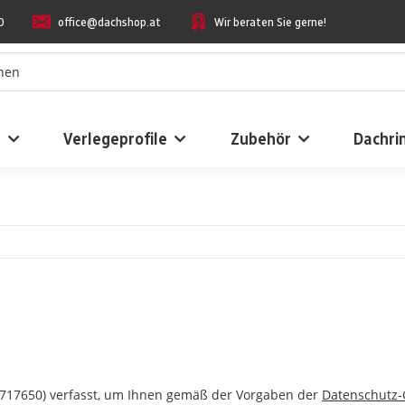
0
office@dachshop.at
Wir beraten Sie gerne!
n
Verlegeprofile
Zubehör
Dachri
2717650) verfasst, um Ihnen gemäß der Vorgaben der
Datenschutz-