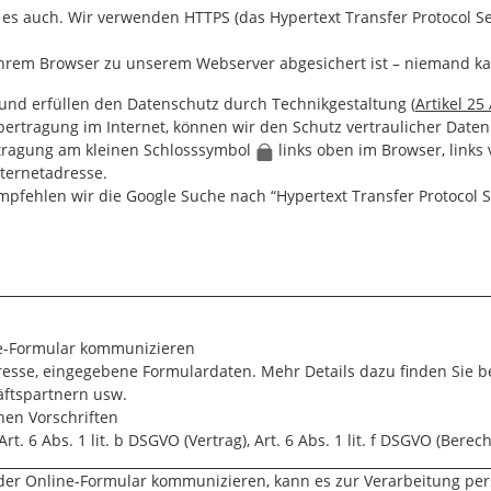
 es auch. Wir verwenden HTTPS (das Hypertext Transfer Protocol Se
 Ihrem Browser zu unserem Webserver abgesichert ist – niemand ka
 und erfüllen den Datenschutz durch Technikgestaltung (
Artikel 2
ertragung im Internet, können wir den Schutz vertraulicher Daten 
tragung am kleinen Schlosssymbol
links oben im Browser, links 
nternetadresse.
ehlen wir die Google Suche nach “Hypertext Transfer Protocol Se
line-Formular kommunizieren
esse, eingegebene Formulardaten. Mehr Details dazu finden Sie be
ftspartnern usw.
hen Vorschriften
rt. 6 Abs. 1 lit. b DSGVO (Vertrag), Art. 6 Abs. 1 lit. f DSGVO (Berec
oder Online-Formular kommunizieren, kann es zur Verarbeitung 