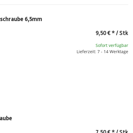
hlschraube 6,5mm
9,50 €
*
/ Stk
Sofort verfügbar
Lieferzeit: 7 - 14 Werktage
raube
7,50 €
*
/ Stk