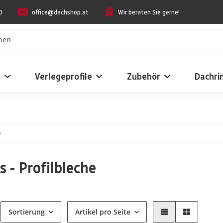
0
office@dachshop.at
Wir beraten Sie gerne!
n
Verlegeprofile
Zubehör
Dachri
e
s - Profilbleche
Sortierung
Artikel pro Seite