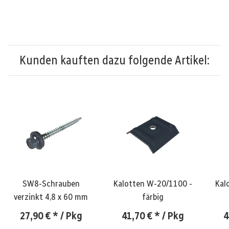
Kunden kauften dazu folgende Artikel:
SW8-Schrauben
Kalotten W-20/1100 -
Kal
verzinkt 4,8 x 60 mm
färbig
27,90 €
*
/ Pkg
41,70 €
*
/ Pkg
4