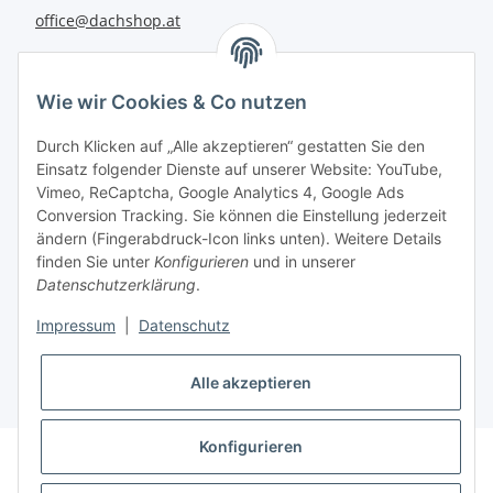
office@dachshop.at
BEQUEM BEZAHLEN
Wie wir Cookies & Co nutzen
Durch Klicken auf „Alle akzeptieren“ gestatten Sie den
Einsatz folgender Dienste auf unserer Website: YouTube,
Vimeo, ReCaptcha, Google Analytics 4, Google Ads
Informationen
Conversion Tracking. Sie können die Einstellung jederzeit
ändern (Fingerabdruck-Icon links unten). Weitere Details
finden Sie unter
Konfigurieren
und in unserer
Sie haben Fragen zu
Datenschutzerklärung
.
unseren Produkten?
Impressum
|
Datenschutz
+43 732 67 37 27
Alle akzeptieren
Konfigurieren
* Alle Preise inkl. gesetzlicher USt., zzgl.
Versand