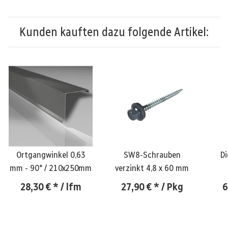
Kunden kauften dazu folgende Artikel:
Ortgangwinkel 0,63
SW8-Schrauben
D
mm - 90° / 210x250mm
verzinkt 4,8 x 60 mm
28,30 €
*
/ lfm
27,90 €
*
/ Pkg
6