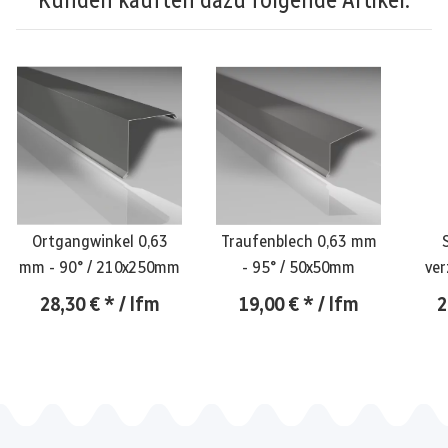
Ortgangwinkel 0,63
Traufenblech 0,63 mm
mm - 90° / 210x250mm
- 95° / 50x50mm
ver
28,30 €
*
/ lfm
19,00 €
*
/ lfm
2