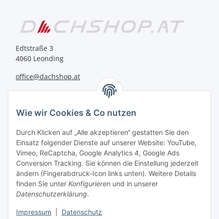
Edtstraße 3
4060 Leonding
office@dachshop.at
BEQUEM BEZAHLEN
Wie wir Cookies & Co nutzen
Durch Klicken auf „Alle akzeptieren“ gestatten Sie den
Einsatz folgender Dienste auf unserer Website: YouTube,
Vimeo, ReCaptcha, Google Analytics 4, Google Ads
Informationen
Conversion Tracking. Sie können die Einstellung jederzeit
ändern (Fingerabdruck-Icon links unten). Weitere Details
finden Sie unter
Konfigurieren
und in unserer
Sie haben Fragen zu
Datenschutzerklärung
.
unseren Produkten?
Impressum
|
Datenschutz
+43 732 67 37 27