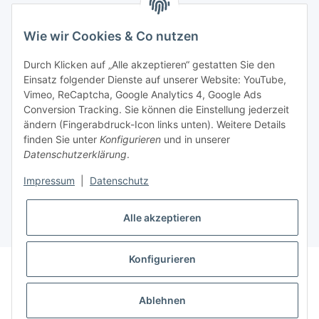
BEQUEM BEZAHLEN
Wie wir Cookies & Co nutzen
Durch Klicken auf „Alle akzeptieren“ gestatten Sie den
Einsatz folgender Dienste auf unserer Website: YouTube,
Vimeo, ReCaptcha, Google Analytics 4, Google Ads
Informationen
Conversion Tracking. Sie können die Einstellung jederzeit
ändern (Fingerabdruck-Icon links unten). Weitere Details
finden Sie unter
Konfigurieren
und in unserer
Sie haben Fragen zu
Datenschutzerklärung
.
unseren Produkten?
Impressum
|
Datenschutz
+43 732 67 37 27
Alle akzeptieren
Konfigurieren
* Alle Preise inkl. gesetzlicher USt., zzgl.
Versand
Datenschutz
AGB
Sitemap
Impressum
Ablehnen
Widerrufsrecht