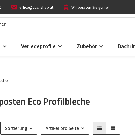
0
office@dachshop.at
Wir beraten Sie gerne!
n
Verlegeprofile
Zubehör
Dachri
eche
osten Eco Profilbleche
Sortierung
Artikel pro Seite