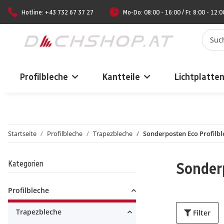
Hotline: +43 732 67 37 27
Mo-Do: 08:00 - 16:00 / Fr. 8:00 - 12:0
Profilbleche
Kantteile
Lichtplatte
Startseite
Profilbleche
Trapezbleche
Sonderposten Eco Profilbl
Kategorien
Sonderp
Profilbleche
Trapezbleche
Filter