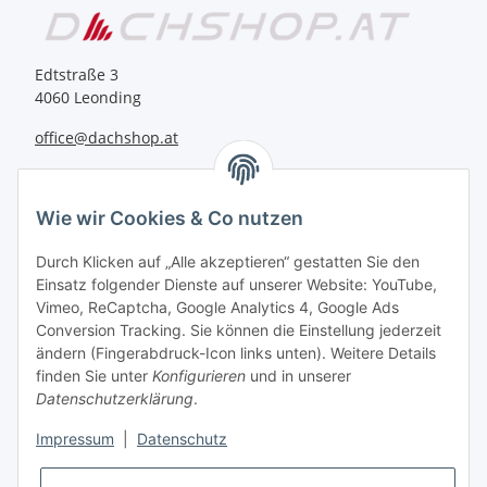
Edtstraße 3
4060 Leonding
office@dachshop.at
BEQUEM BEZAHLEN
Wie wir Cookies & Co nutzen
Durch Klicken auf „Alle akzeptieren“ gestatten Sie den
Einsatz folgender Dienste auf unserer Website: YouTube,
Vimeo, ReCaptcha, Google Analytics 4, Google Ads
Informationen
Conversion Tracking. Sie können die Einstellung jederzeit
ändern (Fingerabdruck-Icon links unten). Weitere Details
finden Sie unter
Konfigurieren
und in unserer
Sie haben Fragen zu
Datenschutzerklärung
.
unseren Produkten?
Impressum
|
Datenschutz
+43 732 67 37 27