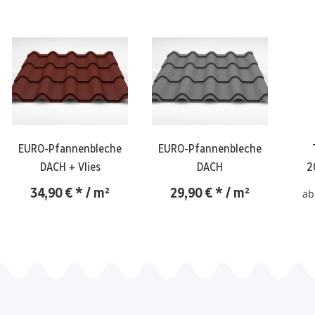
EURO-Pfannenbleche
EURO-Pfannenbleche
DACH + Vlies
DACH
2
34,90 €
*
/ m²
29,90 €
*
/ m²
a