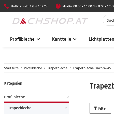
Hotline: +43 732 67 37 27
Mo-Do: 08:00 - 16:00 / Fr. 8:00 - 12:0
Profilbleche
Kantteile
Lichtplatte
Startseite
Profilbleche
Trapezbleche
Trapezbleche Dach W-45
Kategorien
Trapez
Profilbleche
Trapezbleche
Filter