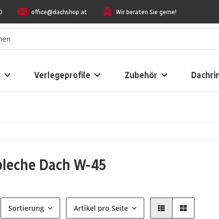
0
office@dachshop.at
Wir beraten Sie gerne!
n
Verlegeprofile
Zubehör
Dachri
bleche Dach W-45
Sortierung
Artikel pro Seite