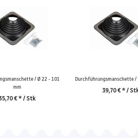
anschette / Ø 22 - 101
mm
39,70 €
*
/ St
35,70 €
*
/ Stk