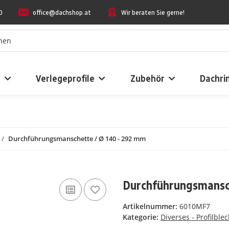
0
office@dachshop.at
Wir beraten Sie gerne!
n
Verlegeprofile
Zubehör
Dachri
Durchführungsmanschette / Ø 140 - 292 mm
Durchführungsmansch
Artikelnummer:
6010MF7
Kategorie:
Diverses - Profilble