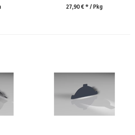
m
27,90 €
*
/ Pkg