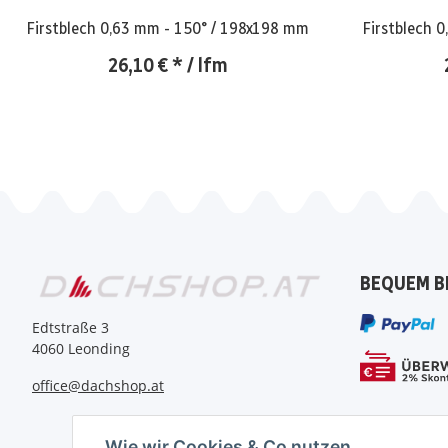
Firstblech 0,63 mm - 150° / 198x198 mm
Firstblech 
26,10 €
*
/ lfm
BEQUEM B
Edtstraße 3
4060 Leonding
office@dachshop.at
Wie wir Cookies & Co nutzen