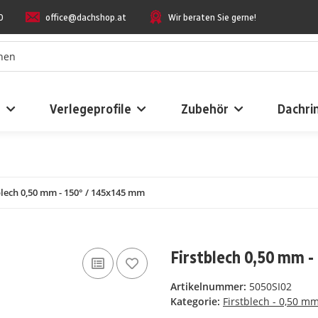
0
office@dachshop.at
Wir beraten Sie gerne!
n
Verlegeprofile
Zubehör
Dachri
blech 0,50 mm - 150° / 145x145 mm
Firstblech 0,50 mm 
Artikelnummer:
5050SI02
Kategorie:
Firstblech - 0,50 m