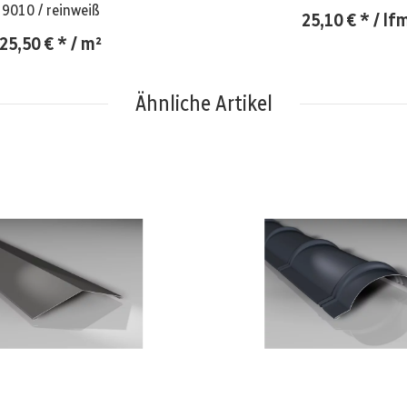
9010 / reinweiß
25,10 €
*
/ lf
25,50 €
*
/ m²
Ähnliche Artikel