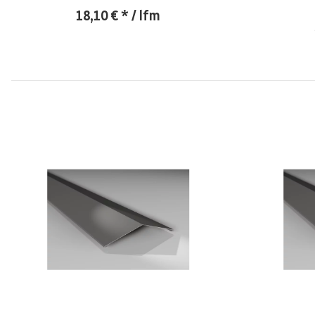
18,10 €
*
/ lfm