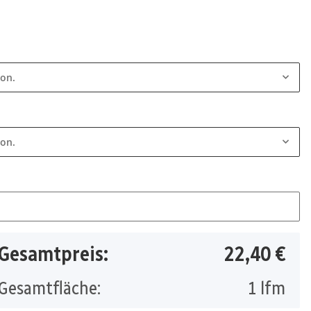
ion.
ion.
Gesamtpreis:
22,40 €
Gesamtfläche:
1
lfm