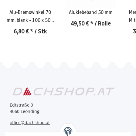
Alu-Bremswinkel 70
Aluklebeband 50 mm
Men
mm, blank - 100 x 50 x
Mit
49,50 €
*
/ Rolle
3 mm
6,80 €
*
/ Stk
3
Edtstraße 3
4060 Leonding
office@dachshop.at
BEQUEM BEZAHLEN