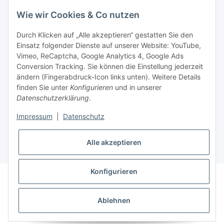
Wie wir Cookies & Co nutzen
Durch Klicken auf „Alle akzeptieren“ gestatten Sie den
Einsatz folgender Dienste auf unserer Website: YouTube,
Vimeo, ReCaptcha, Google Analytics 4, Google Ads
Informationen
Conversion Tracking. Sie können die Einstellung jederzeit
ändern (Fingerabdruck-Icon links unten). Weitere Details
finden Sie unter
Konfigurieren
und in unserer
Sie haben Fragen zu
Datenschutzerklärung
.
unseren Produkten?
Impressum
|
Datenschutz
+43 732 67 37 27
Alle akzeptieren
Konfigurieren
* Alle Preise inkl. gesetzlicher USt., zzgl.
Versand
Datenschutz
AGB
Sitemap
Impressum
Ablehnen
Widerrufsrecht