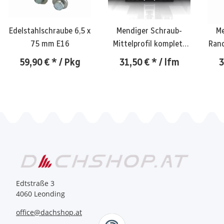
Edelstahlschraube 6,5 x
Mendiger Schraub-
Me
75 mm E16
Mittelprofil komplett
Rand
16 mm
59,90 €
*
/ Pkg
31,50 €
*
/ lfm
3
Edtstraße 3
4060 Leonding
office@dachshop.at