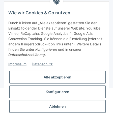
BEQUEM BEZAHLEN
Wie wir Cookies & Co nutzen
Durch Klicken auf „Alle akzeptieren“ gestatten Sie den
Einsatz folgender Dienste auf unserer Website: YouTube,
Vimeo, ReCaptcha, Google Analytics 4, Google Ads
Informationen
Conversion Tracking. Sie können die Einstellung jederzeit
ändern (Fingerabdruck-Icon links unten). Weitere Details
finden Sie unter
Konfigurieren
und in unserer
Sie haben Fragen zu
Datenschutzerklärung
.
unseren Produkten?
Impressum
|
Datenschutz
+43 732 67 37 27
Alle akzeptieren
Konfigurieren
* Alle Preise inkl. gesetzlicher USt., zzgl.
Versand
Datenschutz
AGB
Sitemap
Impressum
Ablehnen
Widerrufsrecht