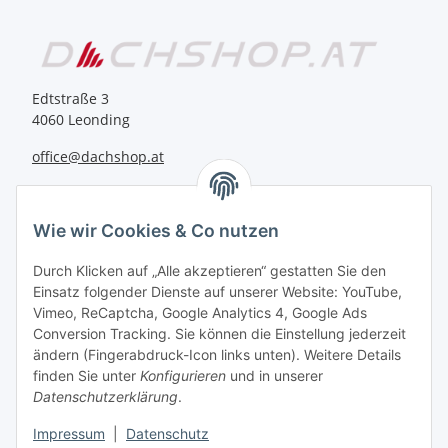
Edtstraße 3
4060 Leonding
office@dachshop.at
BEQUEM BEZAHLEN
Wie wir Cookies & Co nutzen
Durch Klicken auf „Alle akzeptieren“ gestatten Sie den
Einsatz folgender Dienste auf unserer Website: YouTube,
Vimeo, ReCaptcha, Google Analytics 4, Google Ads
Informationen
Conversion Tracking. Sie können die Einstellung jederzeit
ändern (Fingerabdruck-Icon links unten). Weitere Details
finden Sie unter
Konfigurieren
und in unserer
Sie haben Fragen zu
Datenschutzerklärung
.
unseren Produkten?
Impressum
|
Datenschutz
+43 732 67 37 27