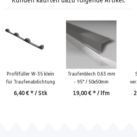
Profilfüller W-35 klein
Traufenblech 0,63 mm
für Traufenabdichtung
- 95° / 50x50mm
ver
6,40 €
*
/ Stk
19,00 €
*
/ lfm
2