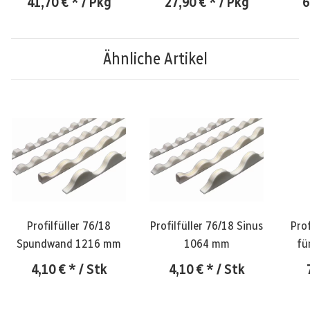
41,70 €
*
/ Pkg
27,90 €
*
/ Pkg
6
Ähnliche Artikel
Profilfüller 76/18
Profilfüller 76/18 Sinus
Pro
Spundwand 1216 mm
1064 mm
fü
4,10 €
*
/ Stk
4,10 €
*
/ Stk