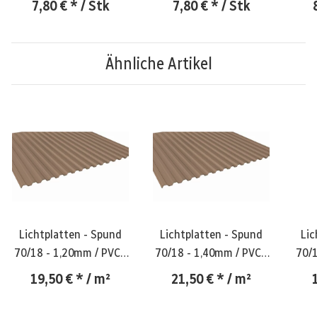
7,80 €
*
/ Stk
7,80 €
*
/ Stk
Ähnliche Artikel
Lichtplatten - Spund
Lichtplatten - Spund
Lic
70/18 - 1,20mm / PVC -
70/18 - 1,40mm / PVC -
70/1
bronze
bronze
19,50 €
*
/ m²
21,50 €
*
/ m²