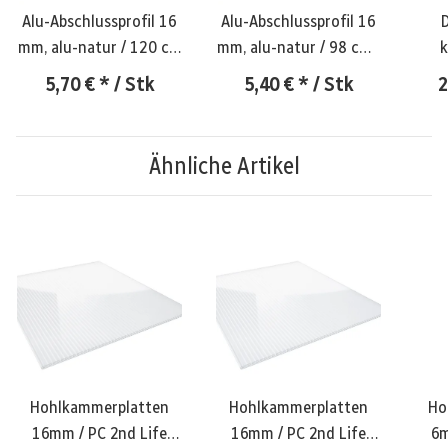
Alu-Abschlussprofil 16
Alu-Abschlussprofil 16
mm, alu-natur / 120 cm
mm, alu-natur / 98 cm /
k
/ ungeschlitzt
ungeschlitzt
5,70 €
*
/ Stk
5,40 €
*
/ Stk
2
Ähnliche Artikel
Hohlkammerplatten
Hohlkammerplatten
Ho
16mm / PC 2nd Life
16mm / PC 2nd Life
6m