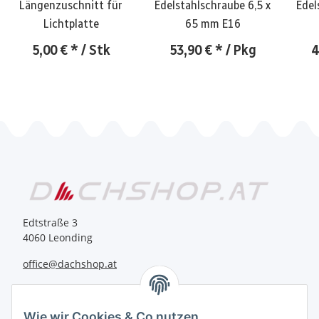
Längenzuschnitt für
Edelstahlschraube 6,5 x
Edel
Lichtplatte
65 mm E16
5,00 €
*
/ Stk
53,90 €
*
/ Pkg
4
Edtstraße 3
4060 Leonding
office@dachshop.at
BEQUEM BEZAHLEN
Wie wir Cookies & Co nutzen