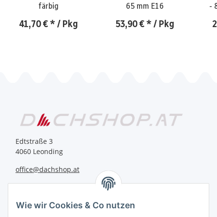
färbig
65 mm E16
- 
41,70 €
*
/ Pkg
53,90 €
*
/ Pkg
2
Edtstraße 3
4060 Leonding
office@dachshop.at
BEQUEM BEZAHLEN
Wie wir Cookies & Co nutzen