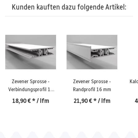
Kunden kauften dazu folgende Artikel:
Zevener Sprosse -
Zevener Sprosse -
Kal
Verbindungsprofil 16
Randprofil 16 mm
mm
18,90 €
*
/ lfm
21,90 €
*
/ lfm
4