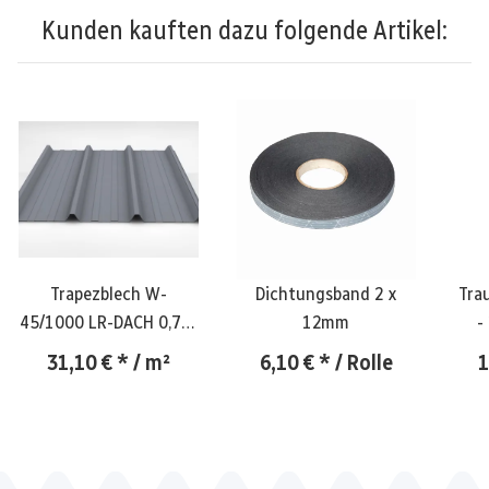
Kunden kauften dazu folgende Artikel:
Trapezblech W-
Dichtungsband 2 x
Tra
45/1000 LR-DACH 0,75-
12mm
-
RAL 9006 /
31,10 €
*
/ m²
6,10 €
*
/ Rolle
1
weißaluminium