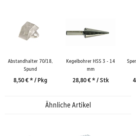
Abstandhalter 70/18,
Kegelbohrer HSS 3 - 14
Spen
Spund
mm
8,50 €
*
/ Pkg
28,80 €
*
/ Stk
4
Ähnliche Artikel