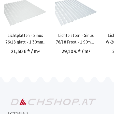
Lichtplatten - Sinus
Lichtplatten - Sinus
Lic
76/18 glatt - 1,30mm /
76/18 Frost - 1,90mm /
W-20
Bio Line - klar
Bio Line - gekräuselt
21,50 €
*
/ m²
29,10 €
*
/ m²
Edtstraße 3