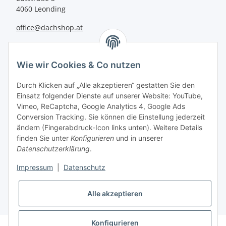
4060 Leonding
office@dachshop.at
BEQUEM BEZAHLEN
Wie wir Cookies & Co nutzen
Durch Klicken auf „Alle akzeptieren“ gestatten Sie den
Einsatz folgender Dienste auf unserer Website: YouTube,
Vimeo, ReCaptcha, Google Analytics 4, Google Ads
Informationen
Conversion Tracking. Sie können die Einstellung jederzeit
ändern (Fingerabdruck-Icon links unten). Weitere Details
finden Sie unter
Konfigurieren
und in unserer
Sie haben Fragen zu
Datenschutzerklärung
.
unseren Produkten?
Impressum
|
Datenschutz
+43 732 67 37 27
Alle akzeptieren
Konfigurieren