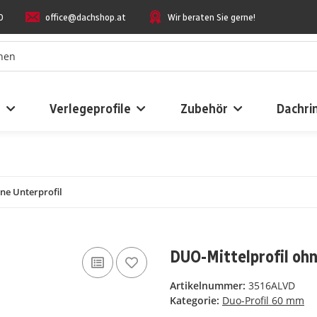
0
office@dachshop.at
Wir beraten Sie gerne!
n
Verlegeprofile
Zubehör
Dachri
ne Unterprofil
DUO-Mittelprofil ohn
Artikelnummer:
3516ALVD
Kategorie:
Duo-Profil 60 mm