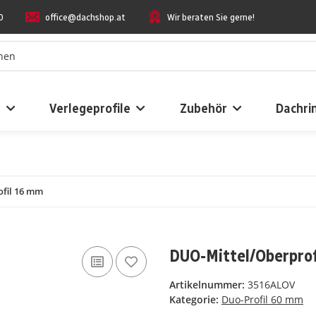
0
office@dachshop.at
Wir beraten Sie gerne!
n
Verlegeprofile
Zubehör
Dachri
fil 16 mm
DUO-Mittel/Oberpro
Artikelnummer:
3516ALOV
Kategorie:
Duo-Profil 60 mm