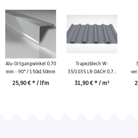
Alu-Ortgangwinkel 0,70
Trapezblech W-
mm - 90° / 150x150mm
35/1035 LR-DACH 0,75
ver
mm-RAL 9006 /
25,90 €
*
/ lfm
31,90 €
*
/ m²
2
weißaluminium