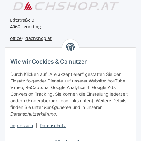
Edtstraße 3
4060 Leonding
office@dachshop.at
BEQUEM BEZAHLEN
Wie wir Cookies & Co nutzen
Durch Klicken auf „Alle akzeptieren“ gestatten Sie den
Einsatz folgender Dienste auf unserer Website: YouTube,
Vimeo, ReCaptcha, Google Analytics 4, Google Ads
Informationen
Conversion Tracking. Sie können die Einstellung jederzeit
ändern (Fingerabdruck-Icon links unten). Weitere Details
finden Sie unter
Konfigurieren
und in unserer
Sie haben Fragen zu
Datenschutzerklärung
.
unseren Produkten?
Impressum
|
Datenschutz
+43 732 67 37 27