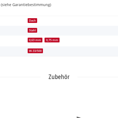
. (siehe Garantiebestimmung)
Dach
Stahl
0,63 mm
0,75 mm
W-33/500
Zubehör