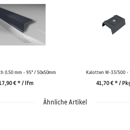
ch 0,50 mm - 95° / 50x50mm
K
17,90 €
*
/ lfm
41,70 €
*
/ Pk
Ähnliche Artikel