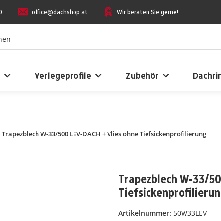
0
office@dachshop.at
Wir beraten Sie gerne!
n
Verlegeprofile
Zubehör
Dachri
Trapezblech W-33/500 LEV-DACH + Vlies ohne Tiefsickenprofilierung
Trapezblech W-33/50
Tiefsickenprofilieru
Artikelnummer:
50W33LEV