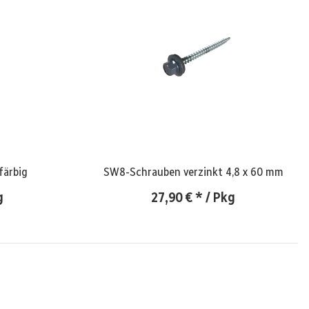
alotten W-33/500 - färbig
SW8-Schrauben verzinkt 4,8 x 60 mm
g
27,90 €
*
/ Pkg