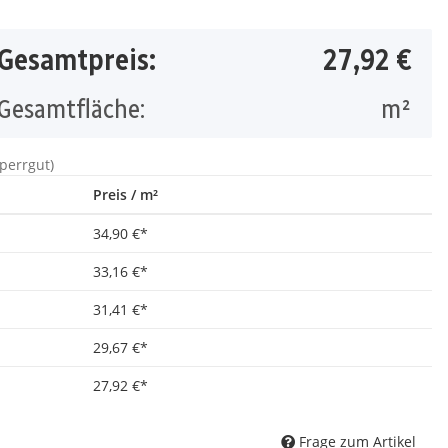
Gesamtpreis:
27,92 €
Gesamtfläche:
m²
Sperrgut)
Preis / m²
34,90 €
*
33,16 €
*
31,41 €
*
29,67 €
*
27,92 €
*
Frage zum Artikel