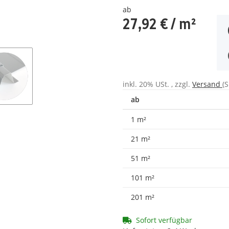
ab
27,92 €
/ m²
inkl. 20% USt. , zzgl.
Versand
(
ab
1 m²
21 m²
51 m²
101 m²
201 m²
Sofort verfügbar