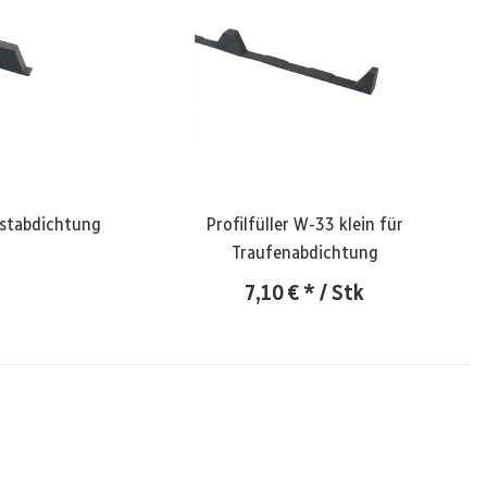
irstabdichtung
Profilfüller W-33 klein für
Traufenabdichtung
7,10 €
*
/ Stk