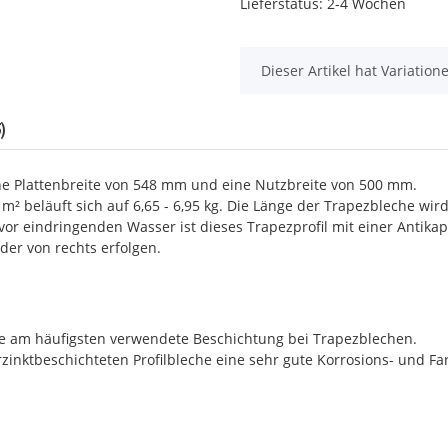
Lieferstatus: 2-4 Wochen
x
Dieser Artikel hat Variatio
)
ine Plattenbreite von 548 mm und eine Nutzbreite von 500 mm.
 m² beläuft sich auf 6,65 - 6,95 kg. Die Länge der Trapezbleche wi
r eindringenden Wasser ist dieses Trapezprofil mit einer Antikapil
der von rechts erfolgen.
ie am häufigsten verwendete Beschichtung bei Trapezblechen.
nktbeschichteten Profilbleche eine sehr gute Korrosions- und Fa
.