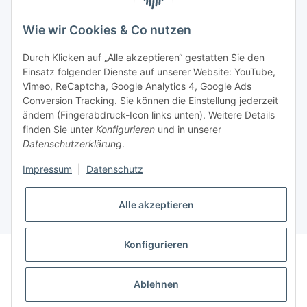
BEQUEM BEZAHLEN
Wie wir Cookies & Co nutzen
Durch Klicken auf „Alle akzeptieren“ gestatten Sie den
Einsatz folgender Dienste auf unserer Website: YouTube,
Vimeo, ReCaptcha, Google Analytics 4, Google Ads
Informationen
Conversion Tracking. Sie können die Einstellung jederzeit
ändern (Fingerabdruck-Icon links unten). Weitere Details
finden Sie unter
Konfigurieren
und in unserer
Sie haben Fragen zu
Datenschutzerklärung
.
unseren Produkten?
Impressum
|
Datenschutz
+43 732 67 37 27
Alle akzeptieren
Konfigurieren
* Alle Preise inkl. gesetzlicher USt., zzgl.
Versand
Datenschutz
AGB
Sitemap
Impressum
Ablehnen
Widerrufsrecht