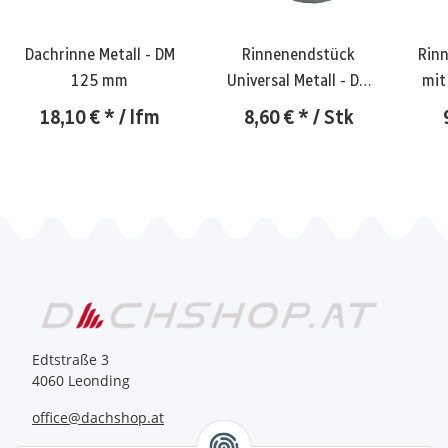
Dachrinne Metall - DM
Rinnenendstück
Rinn
125 mm
Universal Metall - DM
mit
125 mm
18,10 €
*
/ lfm
8,60 €
*
/ Stk
Edtstraße 3
4060 Leonding
office@dachshop.at