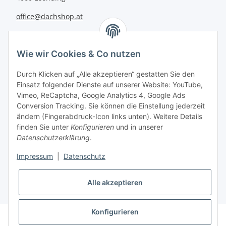
office@dachshop.at
BEQUEM BEZAHLEN
Wie wir Cookies & Co nutzen
Durch Klicken auf „Alle akzeptieren“ gestatten Sie den
Einsatz folgender Dienste auf unserer Website: YouTube,
Vimeo, ReCaptcha, Google Analytics 4, Google Ads
Informationen
Conversion Tracking. Sie können die Einstellung jederzeit
ändern (Fingerabdruck-Icon links unten). Weitere Details
finden Sie unter
Konfigurieren
und in unserer
Sie haben Fragen zu
Datenschutzerklärung
.
unseren Produkten?
Impressum
|
Datenschutz
+43 732 67 37 27
Alle akzeptieren
Konfigurieren
* Alle Preise inkl. gesetzlicher USt., zzgl.
Versand