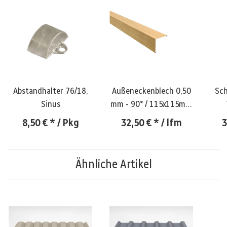
Abstandhalter 76/18,
Außeneckenblech 0,50
Sch
Sinus
mm - 90° / 115x115mm
- AHORN
8,50 €
*
/ Pkg
32,50 €
*
/ lfm
3
Ähnliche Artikel