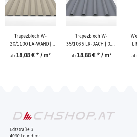
Trapezblech W-
Trapezblech W-
We
20/1100 LA-WAND |
35/1035 LR-DACH | 0,40
LR
0,40 mm
mm
18,08 €
*
/ m²
18,88 €
*
/ m²
ab
ab
a
Edtstraße 3
4060 Leonding