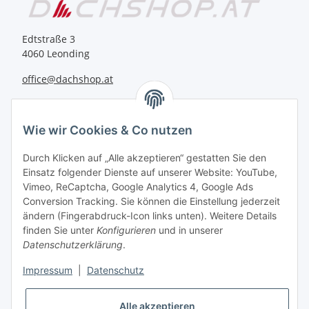
Edtstraße 3
4060 Leonding
office@dachshop.at
BEQUEM BEZAHLEN
Wie wir Cookies & Co nutzen
Durch Klicken auf „Alle akzeptieren“ gestatten Sie den
Einsatz folgender Dienste auf unserer Website: YouTube,
Vimeo, ReCaptcha, Google Analytics 4, Google Ads
Informationen
Conversion Tracking. Sie können die Einstellung jederzeit
ändern (Fingerabdruck-Icon links unten). Weitere Details
finden Sie unter
Konfigurieren
und in unserer
Sie haben Fragen zu
Datenschutzerklärung
.
unseren Produkten?
Impressum
|
Datenschutz
+43 732 67 37 27
Alle akzeptieren