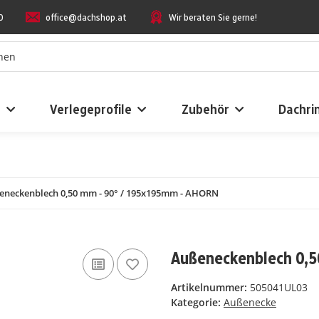
0
office@dachshop.at
Wir beraten Sie gerne!
n
Verlegeprofile
Zubehör
Dachri
eneckenblech 0,50 mm - 90° / 195x195mm - AHORN
Außeneckenblech 0,
Artikelnummer:
505041UL03
Kategorie:
Außenecke