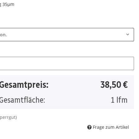
ng 35µm
ion.
Gesamtpreis:
38,50 €
Gesamtfläche:
1
lfm
Sperrgut)
Frage zum Artikel