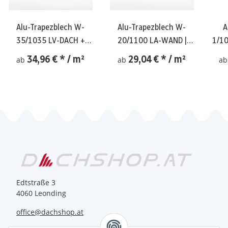
Alu-Trapezblech W-
Alu-Trapezblech W-
A
35/1035 LV-DACH +
20/1100 LA-WAND |
1/10
Vlies | 0,70 mm
0,70 mm
34,96 €
*
/ m²
29,04 €
*
/ m²
ab
ab
a
Edtstraße 3
4060 Leonding
office@dachshop.at