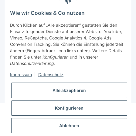
BEQUEM BEZAHLEN
Wie wir Cookies & Co nutzen
Durch Klicken auf „Alle akzeptieren“ gestatten Sie den
Einsatz folgender Dienste auf unserer Website: YouTube,
Vimeo, ReCaptcha, Google Analytics 4, Google Ads
Informationen
Conversion Tracking. Sie können die Einstellung jederzeit
ändern (Fingerabdruck-Icon links unten). Weitere Details
finden Sie unter
Konfigurieren
und in unserer
Sie haben Fragen zu
Datenschutzerklärung
.
unseren Produkten?
Impressum
|
Datenschutz
+43 732 67 37 27
Alle akzeptieren
Konfigurieren
* Alle Preise inkl. gesetzlicher USt., zzgl.
Versand
Datenschutz
AGB
Sitemap
Impressum
Ablehnen
Widerrufsrecht