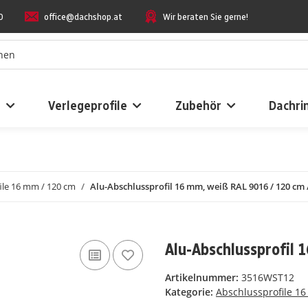
0
office@dachshop.at
Wir beraten Sie gerne!
n
Verlegeprofile
Zubehör
Dachri
ile 16 mm / 120 cm
Alu-Abschlussprofil 16 mm, weiß RAL 9016 / 120 cm /
Alu-Abschlussprofil 
Artikelnummer:
3516WST12
Kategorie:
Abschlussprofile 1