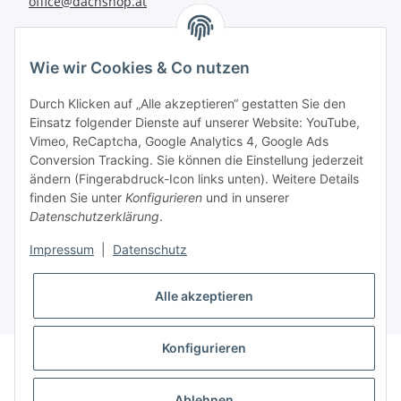
office@dachshop.at
BEQUEM BEZAHLEN
Wie wir Cookies & Co nutzen
Durch Klicken auf „Alle akzeptieren“ gestatten Sie den
Einsatz folgender Dienste auf unserer Website: YouTube,
Vimeo, ReCaptcha, Google Analytics 4, Google Ads
Informationen
Conversion Tracking. Sie können die Einstellung jederzeit
ändern (Fingerabdruck-Icon links unten). Weitere Details
finden Sie unter
Konfigurieren
und in unserer
Sie haben Fragen zu
Datenschutzerklärung
.
unseren Produkten?
Impressum
|
Datenschutz
+43 732 67 37 27
Alle akzeptieren
Konfigurieren
* Alle Preise inkl. gesetzlicher USt., zzgl.
Versand
Datenschutz
AGB
Sitemap
Impressum
Ablehnen