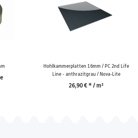
mm
Hohlkammerplatten 16mm / PC 2nd Life
Line - anthrazitgrau / Nova-Lite
le
26,90 €
*
/ m²