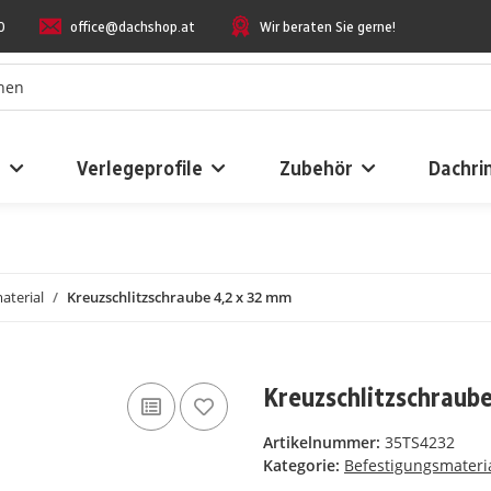
0
office@dachshop.at
Wir beraten Sie gerne!
n
Verlegeprofile
Zubehör
Dachri
aterial
Kreuzschlitzschraube 4,2 x 32 mm
Kreuzschlitzschraub
Artikelnummer:
35TS4232
Kategorie:
Befestigungsmateri