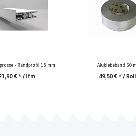
prosse - Randprofil 16 mm
Aluklebeband 50 
21,90 €
*
/ lfm
49,50 €
*
/ Rol