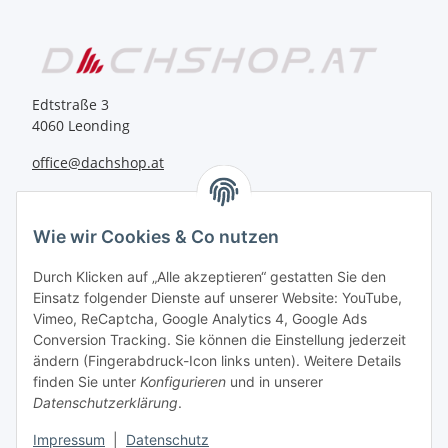
Edtstraße 3
4060 Leonding
office@dachshop.at
BEQUEM BEZAHLEN
Wie wir Cookies & Co nutzen
Durch Klicken auf „Alle akzeptieren“ gestatten Sie den
Einsatz folgender Dienste auf unserer Website: YouTube,
Vimeo, ReCaptcha, Google Analytics 4, Google Ads
Informationen
Conversion Tracking. Sie können die Einstellung jederzeit
ändern (Fingerabdruck-Icon links unten). Weitere Details
finden Sie unter
Konfigurieren
und in unserer
Sie haben Fragen zu
Datenschutzerklärung
.
unseren Produkten?
Impressum
|
Datenschutz
+43 732 67 37 27